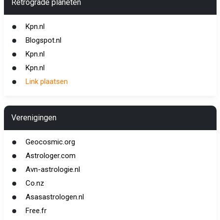
Retrograde planeten
Kpn.nl
Blogspot.nl
Kpn.nl
Kpn.nl
Link plaatsen
Verenigingen
Geocosmic.org
Astrologer.com
Avn-astrologie.nl
Co.nz
Asasastrologen.nl
Free.fr